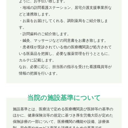
ように、お⼿伝い致します。
・地域の訪問看護ステーション、居宅介護支援事業所な
どと連携致します。
・お薬をお届けしてくれる、調剤薬局をご紹介致しま
す。
・訪問⻭科のご紹介致します。
・鍼灸、マッサージなどの同意書をお書き致します。
・患者様が受診されている他の医療機関及び処⽅されて
いる医薬品を把握し、必要な服薬管理を⾏うとともに、
カルテに記載します。
なお、必要に応じ、担当医の指⽰を受けた看護職員等が
情報の把握を⾏います。
当院の施設基準について
施設基準とは、医療法で定める医療機関及び医師等の基準の
ほかに、健康保険法等の規定に基づき厚生労働大臣が定めた
保険診療の一部について、医療機関の機能や設備、診療体
制、安全面やサービス面等を評価するための基準です。