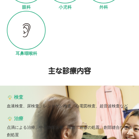
眼科
小児科
外科
耳鼻咽喉科
主な診療内容
検査
⾎液検査、尿検査、レントゲン検査、⼼電図検査、超⾳波検査など
治療
点滴による治療、中⼼静脈栄養、輸⾎、褥瘡の処置、創部縫合などの
創処置