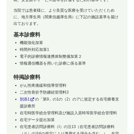
当院では患者様に、より良質な医療を受けていただくため
に、地方厚生局（関東信越厚生局）に下記の施設基準を届け
出ております。
基本診療料
機能強化加算
時間外対応加算1
電子的診療情報連携体制整備加算２
情報通信機器を用いた診療に係る基準
特掲診療料
がん性疼痛緩和指導管理料
二次性骨折予防継続管理料3
別添1
の「第9」の1の（2）のアに規定する在宅療養支
援診療所
在宅時医学総合管理料及び施設入居時等医学総合管理料
在宅データ提出加算
在宅患者訪問診療料（I）の注13（在宅患者訪問診療料
（Ⅱ）の注6の規定により準用する場合を含む。）、在宅