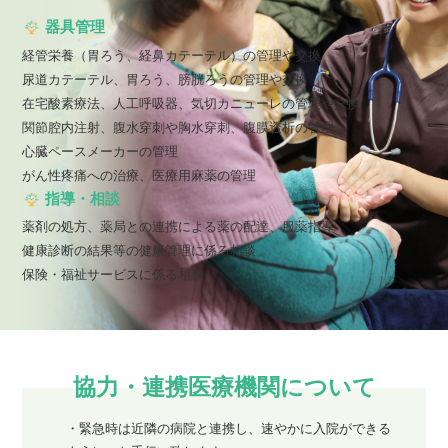
器具管理
経管栄養（胃ろう、経⿐カテーテル）の管理や交換
尿道カテーテル、胃ろう、膀胱ろうの管理や交換
在宅酸素療法、⼈⼯呼吸器、気切カニューレの管理や交換
関節腔内注射、腹⽔穿刺や胸⽔穿刺、腹膜透析の管理
⼼臓ペースメーカーの管理
がん性疼痛への治療、医療⽤⿇薬の管理
指導・相談
薬剤の処⽅、薬局との連携による薬の配達、服薬指導
健康診断の結果等の健康管理に係る相談
保険・福祉サービスに係る相談
協⼒・連携医療機関について
・緊急時は近隣の病院と連携し、速やかに⼊院ができる