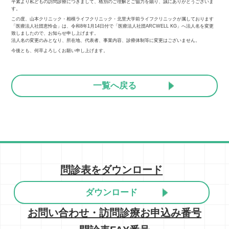
平素より私どもの訪問診療につきまして、格別のご理解とご協力を賜り、誠にありがとうございま
す。
この度、山本クリニック・相模ライフクリニック・北里大学前ライフクリニックが属しております
「医療法人社団恵怜会」は、令和8年1月14日付で「医療法人社団ARCWELL KG」へ法人名を変更
致しましたので、お知らせ申し上げます。
法人名の変更のみとなり、所在地、代表者、事業内容、診療体制等に変更はございません。
今後とも、何卒よろしくお願い申し上げます。
一覧へ戻る
問診表をダウンロード
ダウンロード
お問い合わせ・訪問診療お申込み番号